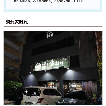
Tan Nuea, Watthana, Bangkok 10110
隠れ家離れ